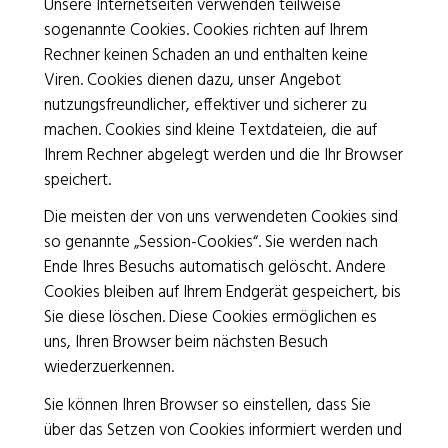
Unsere Internetseiten verwenden teilweise
sogenannte Cookies. Cookies richten auf Ihrem
Rotes Kreuz Basel
Rechner keinen Schaden an und enthalten keine
Viren. Cookies dienen dazu, unser Angebot
Bruderholzstrasse 20 | 4053 Basel
nutzungsfreundlicher, effektiver und sicherer zu
T 061 319 56 56
|
info@srk-basel.ch
machen. Cookies sind kleine Textdateien, die auf
IBAN CH69 0900 0000 1533 0527 0
Ihrem Rechner abgelegt werden und die Ihr Browser
speichert.
Die meisten der von uns verwendeten Cookies sind
Spenden
so genannte „Session-Cookies“. Sie werden nach
Kontakt / Öffnungszeiten
Ende Ihres Besuchs automatisch gelöscht. Andere
Cookies bleiben auf Ihrem Endgerät gespeichert, bis
Impressum
/
Datenschutz
Sie diese löschen. Diese Cookies ermöglichen es
Freiwilligeneinsätze
/
Jobs
uns, Ihren Browser beim nächsten Besuch
wiederzuerkennen.
Sie können Ihren Browser so einstellen, dass Sie
über das Setzen von Cookies informiert werden und