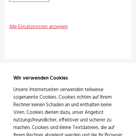
Alle Einsatzposten anzeigen
Wir verwenden Cookies
Unsere Internetseiten verwenden teilweise
sogenannte Cookies. Cookies richten auf Ihrem
Rotes Kreuz Basel
Rechner keinen Schaden an und enthalten keine
Viren. Cookies dienen dazu, unser Angebot
Bruderholzstrasse 20 | 4053 Basel
nutzungsfreundlicher, effektiver und sicherer zu
T 061 319 56 56
|
info@srk-basel.ch
machen. Cookies sind kleine Textdateien, die auf
IBAN CH69 0900 0000 1533 0527 0
Ihrem Rechner abgelegt werden und die Ihr Browser