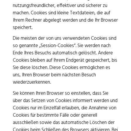
Bruderholzstrasse 20 | 4053 Basel
nutzungsfreundlicher, effektiver und sicherer zu
T 061 319 56 56
|
info@srk-basel.ch
machen. Cookies sind kleine Textdateien, die auf
IBAN CH69 0900 0000 1533 0527 0
Ihrem Rechner abgelegt werden und die Ihr Browser
speichert.
Die meisten der von uns verwendeten Cookies sind
Spenden
so genannte „Session-Cookies“. Sie werden nach
Kontakt / Öffnungszeiten
Ende Ihres Besuchs automatisch gelöscht. Andere
Cookies bleiben auf Ihrem Endgerät gespeichert, bis
Impressum
/
Datenschutz
Sie diese löschen. Diese Cookies ermöglichen es
Freiwilligeneinsätze
/
Jobs
uns, Ihren Browser beim nächsten Besuch
wiederzuerkennen.
Sie können Ihren Browser so einstellen, dass Sie
über das Setzen von Cookies informiert werden und
Cookies nur im Einzelfall erlauben, die Annahme von
Das SRK Basel ist ZEWO-zertifiziert.
Cookies für bestimmte Fälle oder generell
ausschließen sowie das automatische Löschen der
Cookies beim Schließen des Browsers aktivieren. Bei