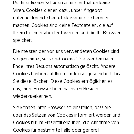
Rotes Kreuz Basel
Rechner keinen Schaden an und enthalten keine
Viren. Cookies dienen dazu, unser Angebot
Bruderholzstrasse 20 | 4053 Basel
nutzungsfreundlicher, effektiver und sicherer zu
T 061 319 56 56
|
info@srk-basel.ch
machen. Cookies sind kleine Textdateien, die auf
IBAN CH69 0900 0000 1533 0527 0
Ihrem Rechner abgelegt werden und die Ihr Browser
speichert.
Die meisten der von uns verwendeten Cookies sind
Spenden
so genannte „Session-Cookies“. Sie werden nach
Kontakt / Öffnungszeiten
Ende Ihres Besuchs automatisch gelöscht. Andere
Cookies bleiben auf Ihrem Endgerät gespeichert, bis
Impressum
/
Datenschutz
Sie diese löschen. Diese Cookies ermöglichen es
Freiwilligeneinsätze
/
Jobs
uns, Ihren Browser beim nächsten Besuch
wiederzuerkennen.
Sie können Ihren Browser so einstellen, dass Sie
über das Setzen von Cookies informiert werden und
Cookies nur im Einzelfall erlauben, die Annahme von
Das SRK Basel ist ZEWO-zertifiziert.
Cookies für bestimmte Fälle oder generell