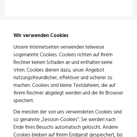
Wir verwenden Cookies
Unsere Internetseiten verwenden teilweise
sogenannte Cookies. Cookies richten auf Ihrem
Rechner keinen Schaden an und enthalten keine
Rotes Kreuz Basel
Viren. Cookies dienen dazu, unser Angebot
nutzungsfreundlicher, effektiver und sicherer zu
Bruderholzstrasse 20 | 4053 Basel
machen. Cookies sind kleine Textdateien, die auf
T 061 319 56 56
|
info@srk-basel.ch
Ihrem Rechner abgelegt werden und die Ihr Browser
IBAN CH69 0900 0000 1533 0527 0
speichert.
Die meisten der von uns verwendeten Cookies sind
so genannte „Session-Cookies“. Sie werden nach
Spenden
Ende Ihres Besuchs automatisch gelöscht. Andere
Kontakt / Öffnungszeiten
Cookies bleiben auf Ihrem Endgerät gespeichert, bis